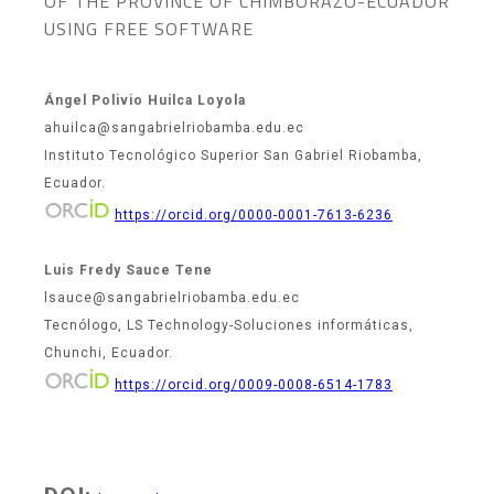
OF THE PROVINCE OF CHIMBORAZO-ECUADOR
USING FREE SOFTWARE
Ángel Polivio Huilca Loyola
ahuilca@sangabrielriobamba.edu.ec
Instituto Tecnológico Superior San Gabriel Riobamba,
Ecuador.
https://orcid.org/0000-0001-7613-6236
Luis Fredy Sauce Tene
lsauce@sangabrielriobamba.edu.ec
Tecnólogo, LS Technology-Soluciones informáticas,
Chunchi, Ecuador.
https://orcid.org/0009-0008-6514-1783