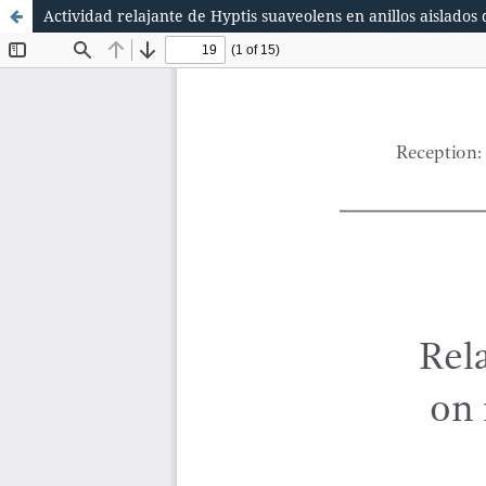
Actividad relajante de Hyptis suaveolens en anillos aislado