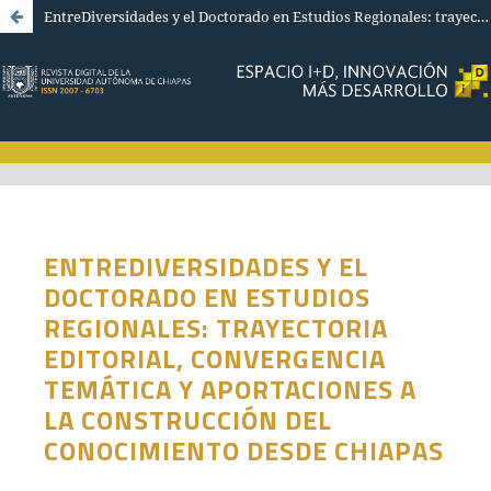
EntreDiversidades y el Doctorado en Estudios Regionales: trayectoria editorial, convergencia temática y aportaciones a la construcción del conocimiento desde Chiapas