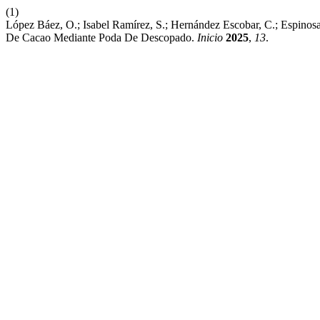
(1)
López Báez, O.; Isabel Ramírez, S.; Hernández Escobar, C.; Espinosa
De Cacao Mediante Poda De Descopado.
Inicio
2025
,
13
.