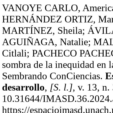
VANOYE CARLO, Americ
HERNÁNDEZ ORTIZ, Ma
MARTÍNEZ, Sheila; ÁVIL
AGUIÑAGA, Natalie; MA
Citlali; PACHECO PACHECO
sombra de la inequidad en l
Sembrando ConCiencias.
E
desarrollo
,
[S. l.]
, v. 13, n
10.31644/IMASD.36.2024.a
https://espacioimasd.unach.