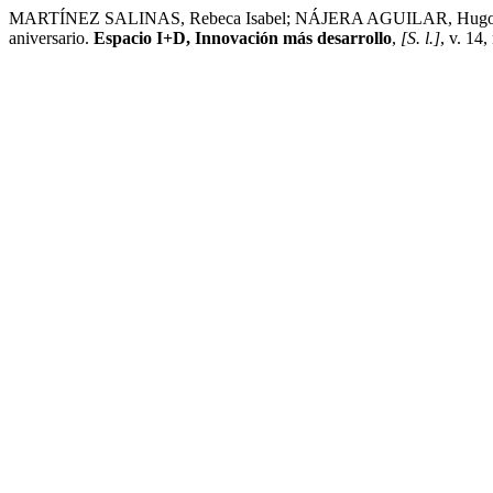
MARTÍNEZ SALINAS, Rebeca Isabel; NÁJERA AGUILAR, Hugo Alejandr
aniversario.
Espacio I+D, Innovación más desarrollo
,
[S. l.]
, v. 14