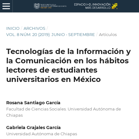
INICIO
/
ARCHIVOS
/
VOL. 8 NÚM. 20 (2019): JUNIO - SEPTIEMBRE
/
Artículos
Tecnologías de la Información y
la Comunicación en los hábitos
lectores de estudiantes
universitarios en México
Rosana Santiago García
Facultad de Ciencias Sociales. Universidad Autónoma de
Chiapas
Gabriela Grajales García
Universidad Autónoma de Chiapas