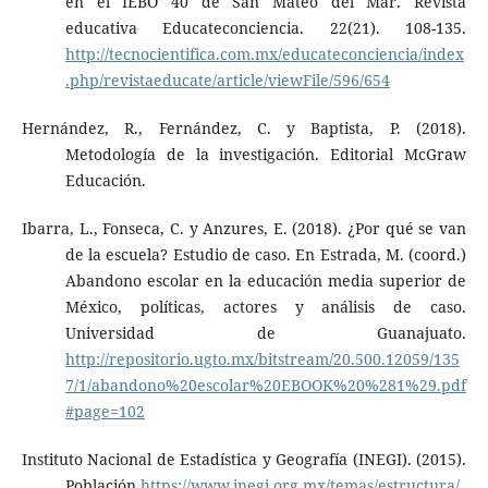
en el IEBO 40 de San Mateo del Mar. Revista
educativa Educateconciencia. 22(21). 108-135.
http://tecnocientifica.com.mx/educateconciencia/index
.php/revistaeducate/article/viewFile/596/654
Hernández, R., Fernández, C. y Baptista, P. (2018).
Metodología de la investigación. Editorial McGraw
Educación.
Ibarra, L., Fonseca, C. y Anzures, E. (2018). ¿Por qué se van
de la escuela? Estudio de caso. En Estrada, M. (coord.)
Abandono escolar en la educación media superior de
México, políticas, actores y análisis de caso.
Universidad de Guanajuato.
http://repositorio.ugto.mx/bitstream/20.500.12059/135
7/1/abandono%20escolar%20EBOOK%20%281%29.pdf
#page=102
Instituto Nacional de Estadística y Geografía (INEGI). (2015).
Población
https://www.inegi.org.mx/temas/estructura/