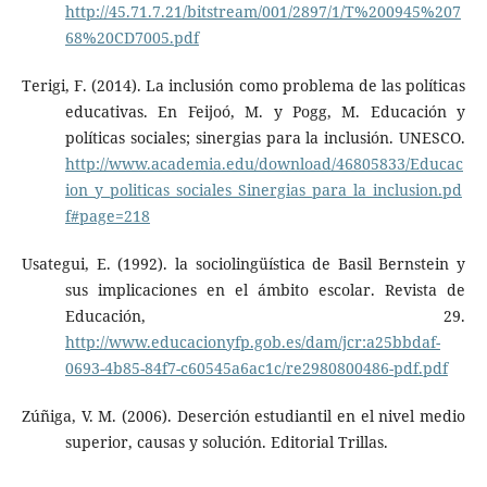
http://45.71.7.21/bitstream/001/2897/1/T%200945%207
68%20CD7005.pdf
Terigi, F. (2014). La inclusión como problema de las políticas
educativas. En Feijoó, M. y Pogg, M. Educación y
políticas sociales; sinergias para la inclusión. UNESCO.
http://www.academia.edu/download/46805833/Educac
ion_y_politicas_sociales_Sinergias_para_la_inclusion.pd
f#page=218
Usategui, E. (1992). la sociolingüística de Basil Bernstein y
sus implicaciones en el ámbito escolar. Revista de
Educación, 29.
http://www.educacionyfp.gob.es/dam/jcr:a25bbdaf-
0693-4b85-84f7-c60545a6ac1c/re2980800486-pdf.pdf
Zúñiga, V. M. (2006). Deserción estudiantil en el nivel medio
superior, causas y solución. Editorial Trillas.