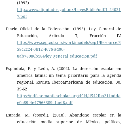
(1992).
http://www.diputados.gob.mx/LeyesBiblio/pdf/1_24021
7.pdf
Diario Oficial de la Federación. (1993). Ley General de
Educación, Artículo 7, Fracción IV.
https://www.sep.gob.mx/work/models/sep1/Resource/5
58c2c24-0b12-4676-ad90-
8ab78086b184/ley_general_educacion.pdf
Espíndola, E. y León, A. (2002). La deserción escolar en
américa latina: un tema prioritario para la agenda
regional. Revista Iberoamericana de educación. 30.
39-62
https://pdfs.semanticscholar.org/49f4/d542fba211adda
e0a89f4e47966389c1aef6.pdf
Estrada, M. (coord.). (2018). Abandono escolar en la
educación media superior de México, políticas,