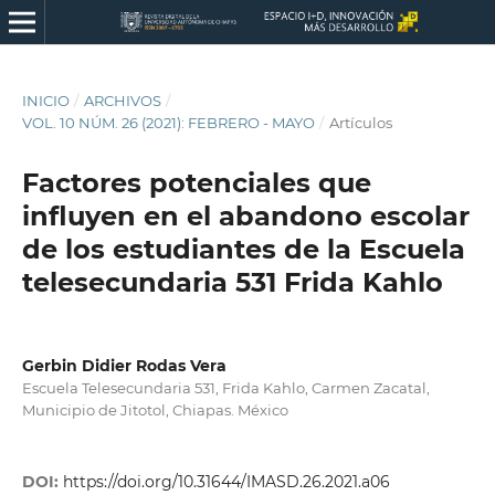
INICIO
/
ARCHIVOS
/
VOL. 10 NÚM. 26 (2021): FEBRERO - MAYO
/
Artículos
Factores potenciales que
influyen en el abandono escolar
de los estudiantes de la Escuela
telesecundaria 531 Frida Kahlo
Gerbin Didier Rodas Vera
Escuela Telesecundaria 531, Frida Kahlo, Carmen Zacatal,
Municipio de Jitotol, Chiapas. México
DOI:
https://doi.org/10.31644/IMASD.26.2021.a06