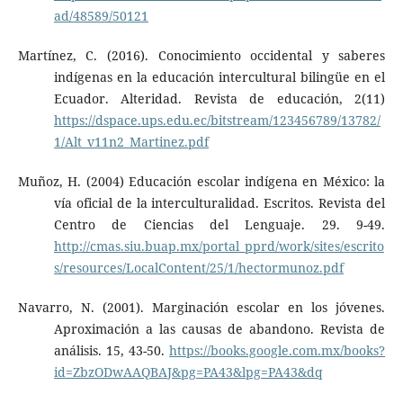
ad/48589/50121
Martínez, C. (2016). Conocimiento occidental y saberes
indígenas en la educación intercultural bilingüe en el
Ecuador. Alteridad. Revista de educación, 2(11)
https://dspace.ups.edu.ec/bitstream/123456789/13782/
1/Alt_v11n2_Martinez.pdf
Muñoz, H. (2004) Educación escolar indígena en México: la
vía oficial de la interculturalidad. Escritos. Revista del
Centro de Ciencias del Lenguaje. 29. 9-49.
http://cmas.siu.buap.mx/portal_pprd/work/sites/escrito
s/resources/LocalContent/25/1/hectormunoz.pdf
Navarro, N. (2001). Marginación escolar en los jóvenes.
Aproximación a las causas de abandono. Revista de
análisis. 15, 43-50.
https://books.google.com.mx/books?
id=ZbzODwAAQBAJ&pg=PA43&lpg=PA43&dq