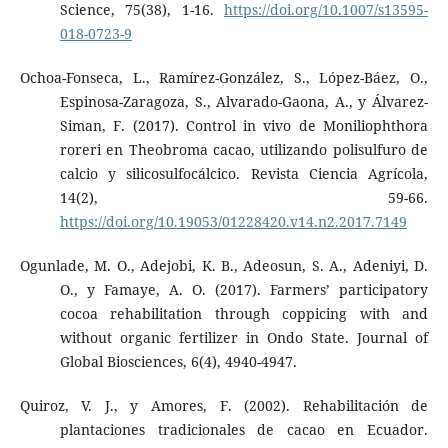
Science, 75(38), 1-16.
https://doi.org/10.1007/s13595-
018-0723-9
Ochoa-Fonseca, L., Ramírez-González, S., López-Báez, O.,
Espinosa-Zaragoza, S., Alvarado-Gaona, A., y Álvarez-
Siman, F. (2017). Control in vivo de Moniliophthora
roreri en Theobroma cacao, utilizando polisulfuro de
calcio y silicosulfocálcico. Revista Ciencia Agrícola,
14(2), 59-66.
https://doi.org/10.19053/01228420.v14.n2.2017.7149
Ogunlade, M. O., Adejobi, K. B., Adeosun, S. A., Adeniyi, D.
O., y Famaye, A. O. (2017). Farmers’ participatory
cocoa rehabilitation through coppicing with and
without organic fertilizer in Ondo State. Journal of
Global Biosciences, 6(4), 4940-4947.
Quiroz, V. J., y Amores, F. (2002). Rehabilitación de
plantaciones tradicionales de cacao en Ecuador.