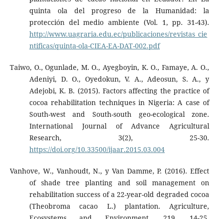
quinta ola del progreso de la Humanidad: la
protección del medio ambiente (Vol. 1, pp. 31-43).
http://www.uagraria.edu.ec/publicaciones/revistas_cie
ntificas/quinta-ola-CIEA-EA-DAT-002.pdf
Taiwo, O., Ogunlade, M. O., Ayegboyin, K. O., Famaye, A. O.,
Adeniyi, D. O., Oyedokun, V. A., Adeosun, S. A., y
Adejobi, K. B. (2015). Factors affecting the practice of
cocoa rehabilitation techniques in Nigeria: A case of
South-west and South-south geo-ecological zone.
International Journal of Advance Agricultural
Research, 3(2), 25-30.
https://doi.org/10.33500/ijaar.2015.03.004
Vanhove, W., Vanhoudt, N., y Van Damme, P. (2016). Effect
of shade tree planting and soil management on
rehabilitation success of a 22-year-old degraded cocoa
(Theobroma cacao L.) plantation. Agriculture,
Ecosystems and Environment, 219, 14-25.