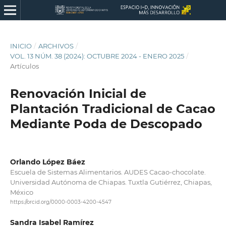
INICIO
/
ARCHIVOS
/
VOL. 13 NÚM. 38 (2024): OCTUBRE 2024 - ENERO 2025
/
Artículos
Renovación Inicial de
Plantación Tradicional de Cacao
Mediante Poda de Descopado
Orlando López Báez
Escuela de Sistemas Alimentarios. AUDES Cacao-chocolate.
Universidad Autónoma de Chiapas. Tuxtla Gutiérrez, Chiapas,
México
https://orcid.org/0000-0003-4200-4547
Sandra Isabel Ramírez