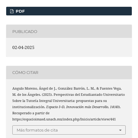
PDF
PUBLICADO
02-04-2025
CÓMO CITAR
Angulo Moreno, Ángel de J., González Barrón, L. M., & Fuentes Vega,
M. de los Ángeles. (2025). Perspectivas del Estudiantado Universitario
Sobre la Tutoría Integral Universitaria: propuestas para su
institucionalización.
Espacio I+D, Innovación más Desarrollo
,
14
(40).
Recuperado a partir de
https://espacioimasd.unach.mx/index.php/Inicio/article/view/441
Más formatos de cita