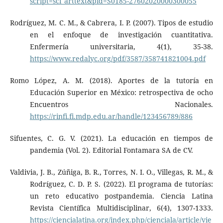
script=sci_arttext&pid=S0185-27602020000300055
Rodríguez, M. C. M., & Cabrera, I. P. (2007). Tipos de estudio
en el enfoque de investigación cuantitativa.
Enfermería universitaria, 4(1), 35-38.
https://www.redalyc.org/pdf/3587/358741821004.pdf
Romo López, A. M. (2018). Aportes de la tutoría en
Educación Superior en México: retrospectiva de ocho
Encuentros Nacionales.
https://rinfi.fi.mdp.edu.ar/handle/123456789/886
Sifuentes, C. G. V. (2021). La educación en tiempos de
pandemia (Vol. 2). Editorial Fontamara SA de CV.
Valdivia, J. B., Zúñiga, B. R., Torres, N. I. O., Villegas, R. M., &
Rodríguez, C. D. P. S. (2022). El programa de tutorías:
un reto educativo postpandemia. Ciencia Latina
Revista Científica Multidisciplinar, 6(4), 1307-1333.
https://ciencialatina.org/index.php/cienciala/article/vie