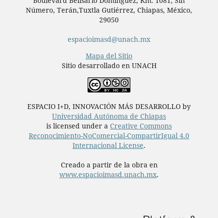
Boulevard Belisario Domínguez, Km. 1081, Sin
Número, Terán,Tuxtla Gutiérrez, Chiapas, México,
29050
espacioimasd@unach.mx
Mapa del Sitio
Sitio desarrollado en UNACH
ESPACIO I+D, INNOVACIÓN MÁS DESARROLLO by
Universidad Autónoma de Chiapas
is licensed under a
Creative Commons
Reconocimiento-NoComercial-CompartirIgual 4.0
Internacional License
.
Creado a partir de la obra en
www.espacioimasd.unach.mx
.