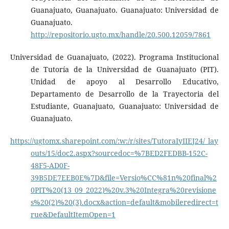
Guanajuato, Guanajuato. Guanajuato: Universidad de
Guanajuato.
http://repositorio.ugto.mx/handle/20.500.12059/7861
Universidad de Guanajuato, (2022). Programa Institucional
de Tutoría de la Universidad de Guanajuato (PIT).
Unidad de apoyo al Desarrollo Educativo,
Departamento de Desarrollo de la Trayectoria del
Estudiante, Guanajuato, Guanajuato: Universidad de
Guanajuato.
https://ugtomx.sharepoint.com/:w:/r/sites/TutoraIyIIEJ24/_lay
outs/15/doc2.aspx?sourcedoc=%7BED2FEDBB-152C-
48F5-AD0F-
39B5DE7EEB0E%7D&file=Versio%CC%81n%20final%2
0PIT%20(13_09_2022)%20v.3%20Integra%20revisione
s%20(2)%20(3).docx&action=default&mobileredirect=t
rue&DefaultItemOpen=1