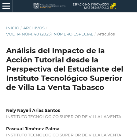
INICIO
/
ARCHIVOS
/
VOL. 14 NÚM. 40 (2025): NÚMERO ESPECIAL
/
Artículos
Análisis del Impacto de la
Acción Tutorial desde la
Perspectiva del Estudiante del
Instituto Tecnológico Superior
de Villa La Venta Tabasco
Nely Nayeli Arias Santos
INSTITUTO TECNOLÓGICO SUPERIOR DE VILLA LA VENTA
Pascual Jiménez Palma
INSTITUTO TECNOLÓGICO SUPERIOR DE VILLA LA VENTA