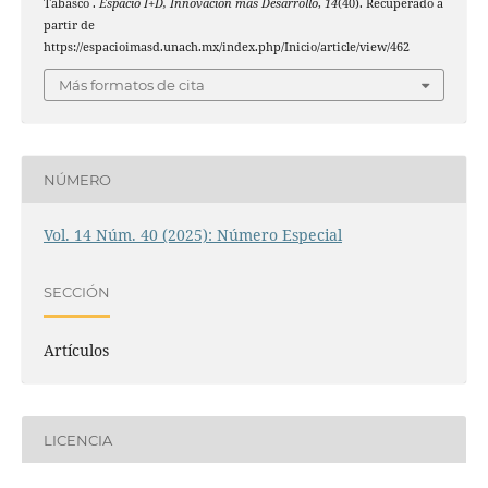
Tabasco .
Espacio I+D, Innovación más Desarrollo
,
14
(40). Recuperado a
partir de
https://espacioimasd.unach.mx/index.php/Inicio/article/view/462
Más formatos de cita
NÚMERO
Vol. 14 Núm. 40 (2025): Número Especial
SECCIÓN
Artículos
LICENCIA