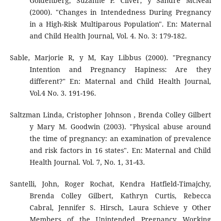
Goldenberg, Suzanne P. Cliver, y Sandre McNeal
(2000). "Changes in Intendedness During Pregnancy
in a High-Risk Multiparous Population". En: Maternal
and Child Health Journal, Vol. 4. No. 3: 179-182.
Sable, Marjorie R, y M, Kay Libbus (2000). "Pregnancy
Intention and Pregnancy Hapiness: Are they
different?" En: Maternal and Child Health Journal,
Vol.4 No. 3. 191-196.
Saltzman Linda, Cristopher Johnson , Brenda Colley Gilbert
y Mary M. Goodwin (2003). "Physical abuse around
the time of pregnancy: an examination of prevalence
and risk factors in 16 states". En: Maternal and Child
Health Journal. Vol. 7, No. 1, 31-43.
Santelli, John, Roger Rochat, Kendra Hatfield-Timajchy,
Brenda Colley Gilbert, Kathryn Curtis, Rebecca
Cabral, Jennifer S. Hirsch, Laura Schieve y Other
Members of the Unintended Pregnancy Working