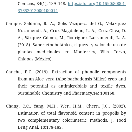
Ciências, 84(1), 139–148.
https://doi.org/10.1590/S0001-
37652012000100014
Campos Saldaña, R. A., Solís Vázquez, del O., Velázquez
Nucamendi, A., Cruz Magdaleno, L. A., Cruz Oliva, D.
A., Vázquez Gómez, M., Rodríguez Larramendi, L. A.
(2018). Saber etnobotánico, riqueza y valor de uso de
plantas medicinales en Monterrey, Villa Corzo,
Chiapas (México).
Canche, E.C. (2019). Extraction of phenolic components
from an Aloe vera (Aloe barbadensis Miller) crop and
their potential as antimicrobials and textile dyes.
Sustainable Chemistry and Pharmacy,14: 100168.
Chang, C.C., Yang, M.H., Wen, H.M., Chern, J.C., (2002).
Estimation of total flavonoid content in propolis by
two complementary colorimetric methods, J. Food
Drug Anal. 10:178-182.