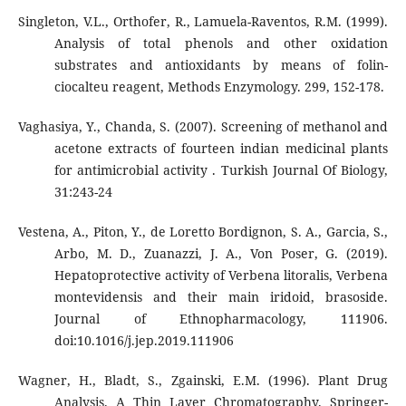
Singleton, V.L., Orthofer, R., Lamuela-Raventos, R.M. (1999).
Analysis of total phenols and other oxidation
substrates and antioxidants by means of folin-
ciocalteu reagent, Methods Enzymology. 299, 152-178.
Vaghasiya, Y., Chanda, S. (2007). Screening of methanol and
acetone extracts of fourteen indian medicinal plants
for antimicrobial activity . Turkish Journal Of Biology,
31:243-24
Vestena, A., Piton, Y., de Loretto Bordignon, S. A., Garcia, S.,
Arbo, M. D., Zuanazzi, J. A., Von Poser, G. (2019).
Hepatoprotective activity of Verbena litoralis, Verbena
montevidensis and their main iridoid, brasoside.
Journal of Ethnopharmacology, 111906.
doi:10.1016/j.jep.2019.111906
Wagner, H., Bladt, S., Zgainski, E.M. (1996). Plant Drug
Analysis. A Thin Layer Chromatography. Springer-