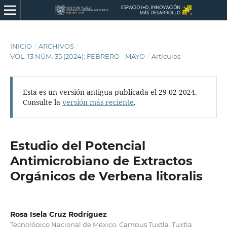
INICIO
/
ARCHIVOS
/
VOL. 13 NÚM. 35 (2024): FEBRERO - MAYO
/
Artículos
Esta es un versión antigua publicada el 29-02-2024.
Consulte la
versión más reciente
.
Estudio del Potencial
Antimicrobiano de Extractos
Orgánicos de Verbena litoralis
Rosa Isela Cruz Rodríguez
Tecnológico Nacional de México, Campus Tuxtla. Tuxtla