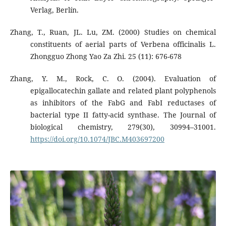
Verlag, Berlín.
Zhang, T., Ruan, JL. Lu, ZM. (2000) Studies on chemical
constituents of aerial parts of Verbena officinalis L.
Zhongguo Zhong Yao Za Zhi. 25 (11): 676-678
Zhang, Y. M., Rock, C. O. (2004). Evaluation of
epigallocatechin gallate and related plant polyphenols
as inhibitors of the FabG and FabI reductases of
bacterial type II fatty-acid synthase. The Journal of
biological chemistry, 279(30), 30994–31001.
https://doi.org/10.1074/JBC.M403697200