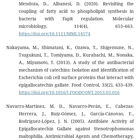
Mendoza, D., Albanesi, D. (2020). Revisiting the
coupling of fatty acid to phospholipid synthesis in
bacteria with FapR regulation. Molecular
microbiology, 114(4), 653–663.
https://doi.org/10.1111/MMI.14574
Nakayama, M., Shimatani, K., Ozawa, T., Shigemune, N.,
Tsugukuni, T., Tomiyama, D., Kurahachi, M., Nonaka,
A., Miyamoto, T. (2013). A study of the antibacterial
mechanism of catechins: Isolation and identification of
Escherichia coli cell surface proteins that interact with
epigallocatechin gallate. Food Control, 33(2), 433–439.
https://doi.org/10.1016/J.FOODCONT.2013.03.016
Navarro-Martínez, M. D., Navarro-Perán, E., Cabezas-
Herrera, J., Ruiz-Gómez, J., García-Cánovas, F.,
Rodríguez-López, J. N. (2005). Antifolate Activity of
Epigallocatechin Gallate against Stenotrophomonas
maltophilia. Antimicrobial Agents and Chemotherapy,