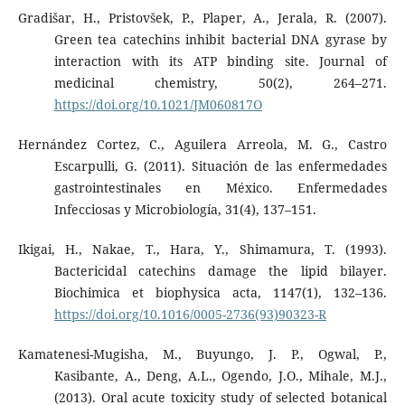
Gradišar, H., Pristovšek, P., Plaper, A., Jerala, R. (2007).
Green tea catechins inhibit bacterial DNA gyrase by
interaction with its ATP binding site. Journal of
medicinal chemistry, 50(2), 264–271.
https://doi.org/10.1021/JM060817O
Hernández Cortez, C., Aguilera Arreola, M. G., Castro
Escarpulli, G. (2011). Situación de las enfermedades
gastrointestinales en México. Enfermedades
Infecciosas y Microbiología, 31(4), 137–151.
Ikigai, H., Nakae, T., Hara, Y., Shimamura, T. (1993).
Bactericidal catechins damage the lipid bilayer.
Biochimica et biophysica acta, 1147(1), 132–136.
https://doi.org/10.1016/0005-2736(93)90323-R
Kamatenesi-Mugisha, M., Buyungo, J. P., Ogwal, P.,
Kasibante, A., Deng, A.L., Ogendo, J.O., Mihale, M.J.,
(2013). Oral acute toxicity study of selected botanical