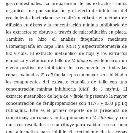
gastrointestinales. La preparación de los extractos crudos
orgánicos fue por sonicación y el efecto de inhibición del
crecimiento bacteriano se realizó mediante el método de
difusión en discos y la concentración mínima inhibitoria de
los extractos se obtuvo a través de microdilución en placa.
También se hizo el análisis fitoquímico mediante
Cromatografía en Capa Fina (CCF) y espectrofotometría de
luz visible. El extracto metanólico de hoja y los extractos
etanólico y cetónico de tallo de
V. litolaris
evidenciaron un
efecto positivo de inhibición del crecimiento en todas las
cepas evaluadas.
E. coli
fue la cepa con mayor sensibilidad a
los componentes del extracto etanólico de tallo con una
concentración mínima inhibitoria (CMI) de 5 mg/mL. El
extracto metanólico de hoja de
V litolaris
presentó la mayor
concentración de fenilpropanoides con 11.75
+
0.03 µg Eq
rutina/mL. Este es el primer reporte de la presencia de
cumarinas, antronas y antraquinonas en
V. litoralis
y con
nuestros resultados se contribuye para validar su uso como
una alternativa para inhibir el crecimiento de las cepas