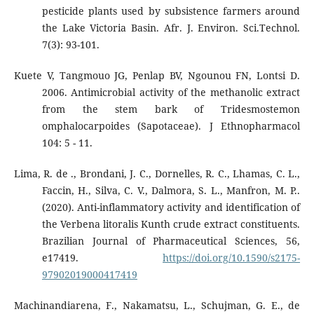
pesticide plants used by subsistence farmers around
the Lake Victoria Basin. Afr. J. Environ. Sci.Technol.
7(3): 93-101.
Kuete V, Tangmouo JG, Penlap BV, Ngounou FN, Lontsi D.
2006. Antimicrobial activity of the methanolic extract
from the stem bark of Tridesmostemon
omphalocarpoides (Sapotaceae). J Ethnopharmacol
104: 5 - 11.
Lima, R. de ., Brondani, J. C., Dornelles, R. C., Lhamas, C. L.,
Faccin, H., Silva, C. V., Dalmora, S. L., Manfron, M. P..
(2020). Anti-inflammatory activity and identification of
the Verbena litoralis Kunth crude extract constituents.
Brazilian Journal of Pharmaceutical Sciences, 56,
e17419.
https://doi.org/10.1590/s2175-
97902019000417419
Machinandiarena, F., Nakamatsu, L., Schujman, G. E., de