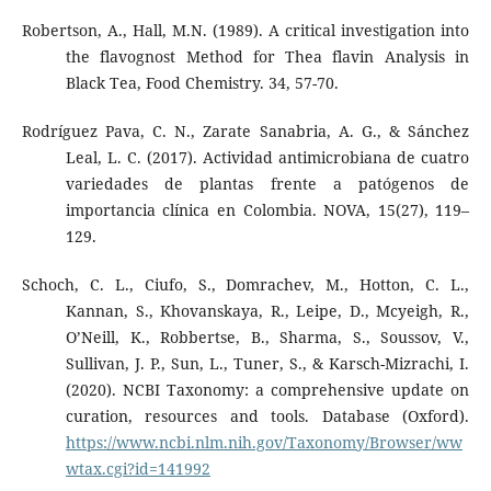
Robertson, A., Hall, M.N. (1989). A critical investigation into
the flavognost Method for Thea flavin Analysis in
Black Tea, Food Chemistry. 34, 57-70.
Rodríguez Pava, C. N., Zarate Sanabria, A. G., & Sánchez
Leal, L. C. (2017). Actividad antimicrobiana de cuatro
variedades de plantas frente a patógenos de
importancia clínica en Colombia. NOVA, 15(27), 119–
129.
Schoch, C. L., Ciufo, S., Domrachev, M., Hotton, C. L.,
Kannan, S., Khovanskaya, R., Leipe, D., Mcyeigh, R.,
O’Neill, K., Robbertse, B., Sharma, S., Soussov, V.,
Sullivan, J. P., Sun, L., Tuner, S., & Karsch-Mizrachi, I.
(2020). NCBI Taxonomy: a comprehensive update on
curation, resources and tools. Database (Oxford).
https://www.ncbi.nlm.nih.gov/Taxonomy/Browser/ww
wtax.cgi?id=141992