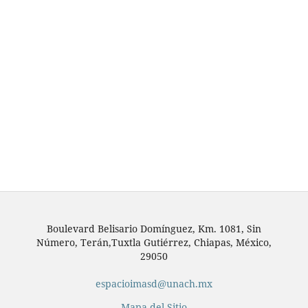
Boulevard Belisario Domínguez, Km. 1081, Sin
Número, Terán,Tuxtla Gutiérrez, Chiapas, México,
29050
espacioimasd@unach.mx
Mapa del Sitio