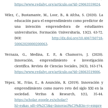
https://www.redalyc.org/articulo.oa?id=29063559024
.
Vélez, C., Bustamante, M., Loor, B., & Afcha, S. (2020). La
educación para el emprendimiento como predictor de
una intención emprendedora de estudiantes
universitarios. Formación Universitaria, 13(2). 63-72.
DOI:
http://dx.doi.org/10.4067/S0718-
50062020000200063
.
Vernaza, G., Medina, E. P., & Chamorro, J. (2020).
Innovación, emprendimiento e investigación
científica. Revista de Ciencias Sociales, 26(3), 163-174.
https://www.redalyc.org/articulo.oa?id=28063519006
.
Yépez, M., Frías, E., & Asunción, R. (2019). Innovación y
emprendimiento como nuevo reto del siglo XXI en la
sociedad. Veritas & Research, 1(1), 35-44.
https://scholar.google.es/scholar?
hl=es&as_sdt=0%2C5&q=Innovaci%C3%B3n+y+empre