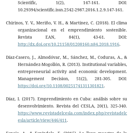
Scientific, 1(2), 147-161. DOI:
10.29394/scientific.issn.2542-2987.2016.1.2.9.147-161.
Chirinos, Y. V., Meriño, V. H., & Martínez, C. (2018). El clima
organizacional en el emprendimiento sostenible.
Revista EAN, 84(1), 43-61. DOI:
http://dx.doi.org/10.21158/01208160.n84.2018.1916
.
Díaz-Casero, J., Almodóvar, M., Sánchez, M., Coduras, A., &
Hernández-Mogollón, R. (2013). Institutional variables,
entrepreneurial activity and economic development.
Management Decision, 51(2), 281-305. DOI:
https://doi.org/10.1108/00251741311301821
.
Díaz, I. (2017). Emprendimiento en Cuba: análisis sobre su
desenvolvimiento. Revista del CESLA, 20(1), 325-340.
https://www.revistadelcesla.com/index.php/revistadelc
esla/article/view/446/411
.