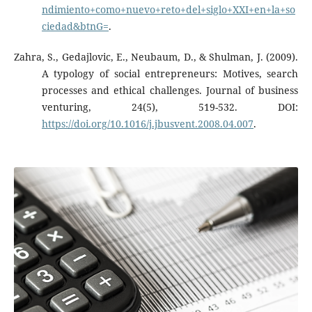
ndimiento+como+nuevo+reto+del+siglo+XXI+en+la+so
ciedad&btnG=
.
Zahra, S., Gedajlovic, E., Neubaum, D., & Shulman, J. (2009).
A typology of social entrepreneurs: Motives, search
processes and ethical challenges. Journal of business
venturing, 24(5), 519-532. DOI:
https://doi.org/10.1016/j.jbusvent.2008.04.007
.