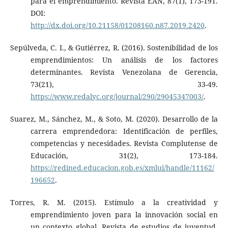
para el emprendimiento. Revista EAN, 87(1), 173-191.
DOI:
http://dx.doi.org/10.21158/01208160.n87.2019.2420
.
Sepúlveda, C. I., & Gutiérrez, R. (2016). Sostenibilidad de los
emprendimientos: Un análisis de los factores
determinantes. Revista Venezolana de Gerencia,
73(21), 33-49.
https://www.redalyc.org/journal/290/29045347003/
.
Suarez, M., Sánchez, M., & Soto, M. (2020). Desarrollo de la
carrera emprendedora: Identificación de perfiles,
competencias y necesidades. Revista Complutense de
Educación, 31(2), 173-184.
https://redined.educacion.gob.es/xmlui/handle/11162/
196652
.
Torres, R. M. (2015). Estímulo a la creatividad y
emprendimiento joven para la innovación social en
un contexto global. Revista de estudios de juventud,