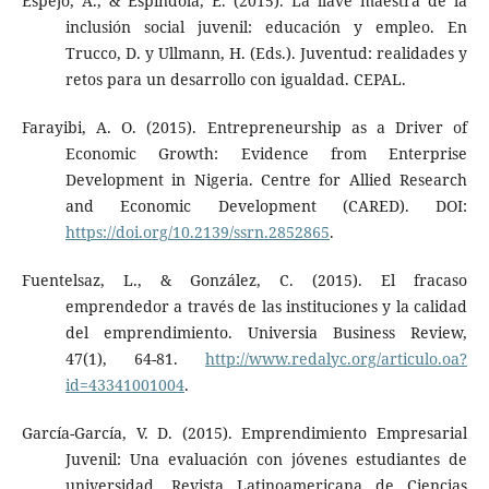
Espejo, A., & Espíndola, E. (2015). La llave maestra de la
inclusión social juvenil: educación y empleo. En
Trucco, D. y Ullmann, H. (Eds.). Juventud: realidades y
retos para un desarrollo con igualdad. CEPAL.
Farayibi, A. O. (2015). Entrepreneurship as a Driver of
Economic Growth: Evidence from Enterprise
Development in Nigeria. Centre for Allied Research
and Economic Development (CARED). DOI:
https://doi.org/10.2139/ssrn.2852865
.
Fuentelsaz, L., & González, C. (2015). El fracaso
emprendedor a través de las instituciones y la calidad
del emprendimiento. Universia Business Review,
47(1), 64-81.
http://www.redalyc.org/articulo.oa?
id=43341001004
.
García-García, V. D. (2015). Emprendimiento Empresarial
Juvenil: Una evaluación con jóvenes estudiantes de
universidad. Revista Latinoamericana de Ciencias