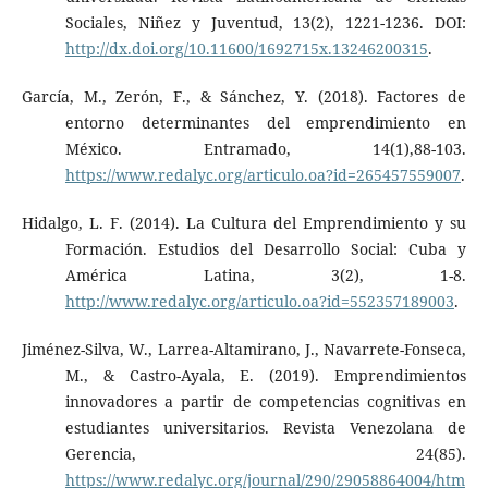
Sociales, Niñez y Juventud, 13(2), 1221-1236. DOI:
http://dx.doi.org/10.11600/1692715x.13246200315
.
García, M., Zerón, F., & Sánchez, Y. (2018). Factores de
entorno determinantes del emprendimiento en
México. Entramado, 14(1),88-103.
https://www.redalyc.org/articulo.oa?id=265457559007
.
Hidalgo, L. F. (2014). La Cultura del Emprendimiento y su
Formación. Estudios del Desarrollo Social: Cuba y
América Latina, 3(2), 1-8.
http://www.redalyc.org/articulo.oa?id=552357189003
.
Jiménez-Silva, W., Larrea-Altamirano, J., Navarrete-Fonseca,
M., & Castro-Ayala, E. (2019). Emprendimientos
innovadores a partir de competencias cognitivas en
estudiantes universitarios. Revista Venezolana de
Gerencia, 24(85).
https://www.redalyc.org/journal/290/29058864004/htm