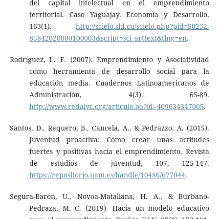
del capital intelectual en el emprendimiento
territorial. Caso Yaguajay. Economía y Desarrollo,
163(1).
http://scielo.sld.cu/scielo.php?pid=S0252-
85842020000100003&script=sci_arttext&tlng=en
.
Rodríguez, L. F. (2007). Emprendimiento y Asociatividad
como herramienta de desarrollo social para la
educación media. Cuadernos Latinoamericanos de
Administración, 4(3). 65-89.
http://www.redalyc.org/articulo.oa?id=409634347005
.
Santos, D., Requero, B., Cancela, A., & Pedrazzo, A. (2015).
Juventud proactiva: Cómo crear unas actitudes
fuertes y positivas hacia el emprendimiento. Revista
de estudios de juventud, 107, 125-147.
https://repositorio.uam.es/handle/10486/677044
.
Segura-Barón, U., Novoa-Matallana, H. A., & Burbano-
Pedraza, M. C. (2019). Hacia un modelo educativo