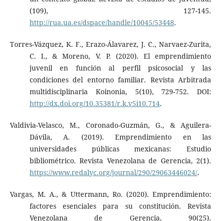
(109), 127-145.
http://rua.ua.es/dspace/handle/10045/53448
.
Torres-Vázquez, K. F., Erazo-Álavarez, J. C., Narvaez-Zurita,
C. I., & Moreno, V. P. (2020). El emprendimiento
juvenil en función al perfil psicosocial y las
condiciones del entorno familiar. Revista Arbitrada
multidisciplinaria Koinonia, 5(10), 729-752. DOI:
http://dx.doi.org/10.35381/r.k.v5i10.714
.
Valdivia-Velasco, M., Coronado-Guzmán, G., & Aguilera-
Dávila, A. (2019). Emprendimiento en las
universidades públicas mexicanas: Estudio
bibliométrico. Revista Venezolana de Gerencia, 2(1).
https://www.redalyc.org/journal/290/29063446024/
.
Vargas, M. A., & Uttermann, Ro. (2020). Emprendimiento:
factores esenciales para su constitución. Revista
Venezolana de Gerencia, 90(25).