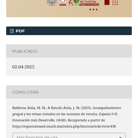
PDF
PUBLICADO
02-04-2025
CÓMO CITAR
Balderas Ávila, M. M., & Rincón Ávila, J. M. (2025). Acompañamiento
grupal y los temas tratados en las sesiones de tutoría.
Espacio I+D,
Innovación más Desarrollo
,
14
(40). Recuperado a partir de
https://espacioimasd.unach.mx/index.php/Inicio/article/view/438
Más formatos de cita