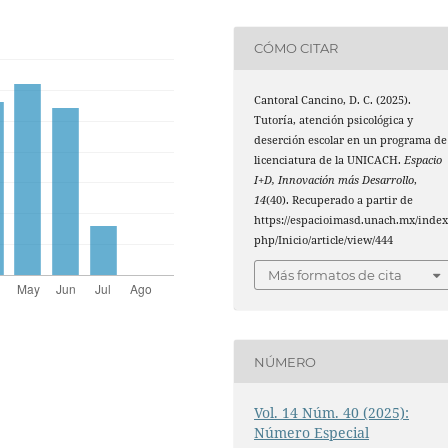
CÓMO CITAR
Cantoral Cancino, D. C. (2025).
Tutoría, atención psicológica y
deserción escolar en un programa de
licenciatura de la UNICACH.
Espacio
I+D, Innovación más Desarrollo
,
14
(40). Recuperado a partir de
https://espacioimasd.unach.mx/index
php/Inicio/article/view/444
Más formatos de cita
NÚMERO
Vol. 14 Núm. 40 (2025):
Número Especial