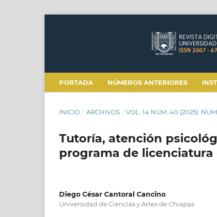
PORTADA
NÚMEROS ANTERIORES
INS
INICIO
/
ARCHIVOS
/
VOL. 14 NÚM. 40 (2025): N
Tutoría, atención psicoló
programa de licenciatura
Diego César Cantoral Cancino
Universidad de Ciencias y Artes de Chiapas