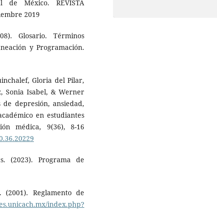
nal de México. REVISTA
ciembre 2019
08). Glosario. Términos
laneación y Programación.
nchalef, Gloria del Pilar,
, Sonia Isabel, & Werner
s de depresión, ansiedad,
 académico en estudiantes
ción médica, 9(36), 8-16
20.36.20229
s. (2023). Programa de
. (2001). Reglamento de
ares.unicach.mx/index.php?