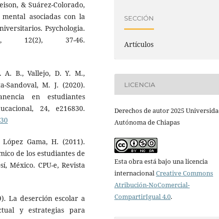
eison, & Suárez-Colorado,
d mental asociadas con la
SECCIÓN
iversitarios. Psychologia.
, 12(2), 37-46.
Artículos
 A. B., Vallejo, D. Y. M.,
ta-Sandoval, M. J. (2020).
LICENCIA
nencia en estudiantes
ducacional, 24, e216830.
Derechos de autor 2025 Universid
830
Autónoma de Chiapas
& López Gama, H. (2011).
ico de los estudiantes de
Esta obra está bajo una licencia
sí, México. CPU-e, Revista
internacional
Creative Commons
Atribución-NoComercial-
CompartirIgual 4.0
.
9). La deserción escolar a
ctual y estrategias para