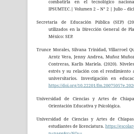
combatirla en el tecnológico nacio
IPSUMTEC.ǀ Volumen 2 – N° 2 ǀ Julio – di
Secretaria de Educación Pública (SEP) (20
utilizados en la Dirección General de P
México: SEP.
Trunce Morales, Silvana Trinidad, Villarroel Qui
Arntz Vera, Jenny Andrea, Muñoz Muñoz
Contreras, Karlis Mariela. (2020). Nivele
estrés y su relación con el rendimiento
universitarios. Investigación en educa
https://doi.org/10.22201/fm.20075057e.20
Universidad de Ciencias y Artes de Chiapa
Orientación Educativa y Psicológica.
Universidad de Ciencias y Artes de Chiapas
estudiantes de licenciatura.
https://escol
p=page&v=NQ==