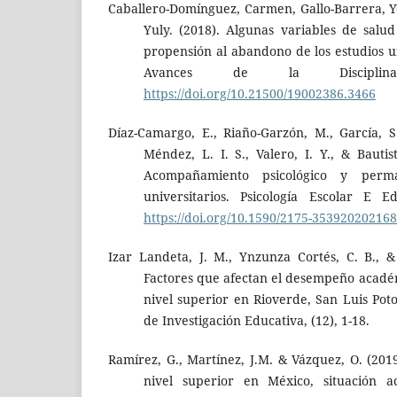
Caballero-Domínguez, Carmen, Gallo-Barrera, Y
Yuly. (2018). Algunas variables de salu
propensión al abandono de los estudios un
Avances de la Disciplina
https://doi.org/10.21500/19002386.3466
Díaz-Camargo, E., Riaño-Garzón, M., García, S.
Méndez, L. I. S., Valero, I. Y., & Bautis
Acompañamiento psicológico y perma
universitarios. Psicología Escolar E E
https://doi.org/10.1590/2175-35392020216
Izar Landeta, J. M., Ynzunza Cortés, C. B., 
Factores que afectan el desempeño académ
nivel superior en Rioverde, San Luis Poto
de Investigación Educativa, (12), 1-18.
Ramírez, G., Martínez, J.M. & Vázquez, O. (201
nivel superior en México, situación a