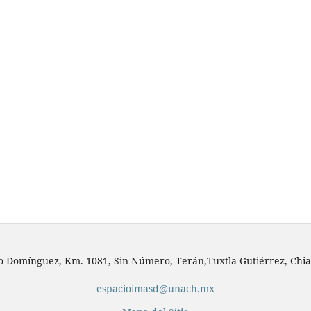
io Domínguez, Km. 1081, Sin Número, Terán,Tuxtla Gutiérrez, Chia
espacioimasd@unach.mx