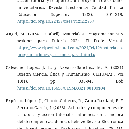
acción tutorial y su aporte a un programa de estudios
universitarios. Revista Electrónica Calidad En La
Educación Superior, 12(2), 201–219.
https://doi.org/10.22458/caes.v12i2.2857
Ángel, M. (2024, 12 abril). Materiales, Programaciones y
sesiones para Tutoría 2024. El Profe Virtual.
https://www.elprofevirtual.com/2024/04/12/materiales-
programaciones-y-sesiones-para-tutoria/
Calvache- López, J. E. y Navarro-Sánchez, M. A. (2021)
Boletín Ciencia, Ética y Humanismo (CEHUMA) / Vol
10(1). pp. 036-045 Doi:
https://doi.org/10.15658/CESMAG21.08100104
Expósito- López, J., Chacón-Cuberos, R., Zahra-Rakdani, F. Y
Serrano-García, J. (2023). Actitudes y componentes de
la tutoría y acción tutorial e influencia en la mejora
del desempeño académico. Relieve Revista Electrónica
de Investigación y Evaluación Educativa. 29 (1):