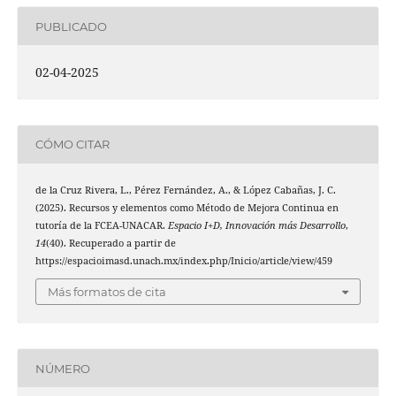
PUBLICADO
02-04-2025
CÓMO CITAR
de la Cruz Rivera, L., Pérez Fernández, A., & López Cabañas, J. C.
(2025). Recursos y elementos como Método de Mejora Continua en
tutoría de la FCEA-UNACAR.
Espacio I+D, Innovación más Desarrollo
,
14
(40). Recuperado a partir de
https://espacioimasd.unach.mx/index.php/Inicio/article/view/459
Más formatos de cita
NÚMERO