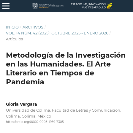
INICIO
/
ARCHIVOS
/
VOL. 14 NÚM. 42 (2025): OCTUBRE 2025 - ENERO 2026
/
Artículos
Metodología de la Investigación
en las Humanidades. El Arte
Literario en Tiempos de
Pandemia
Gloria Vergara
Universidad de Colima. Facultad de Letras y Comunicación.
Colima, Colima, México
https://orcid.org/0000-0003-1959-7305