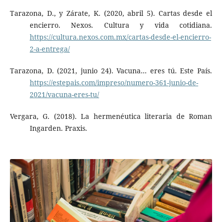
Tarazona, D., y Zárate, K. (2020, abril 5). Cartas desde el
encierro. Nexos. Cultura y vida cotidiana.
https://cultura.nexos.com.mx/cartas-desde-el-encierro-
2-a-entrega/
Tarazona, D. (2021, junio 24). Vacuna… eres tú. Este País.
https://estepais.com/impreso/numero-361-junio-de-
2021/vacuna-eres-tu/
Vergara, G. (2018). La hermenéutica literaria de Roman
Ingarden. Praxis.