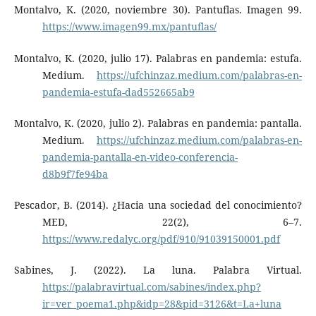
Montalvo, K. (2020, noviembre 30). Pantuflas. Imagen 99.
https://www.imagen99.mx/pantuflas/
Montalvo, K. (2020, julio 17). Palabras en pandemia: estufa.
Medium.
https://ufchinzaz.medium.com/palabras-en-
pandemia-estufa-dad552665ab9
Montalvo, K. (2020, julio 2). Palabras en pandemia: pantalla.
Medium.
https://ufchinzaz.medium.com/palabras-en-
pandemia-pantalla-en-video-conferencia-
d8b9f7fe94ba
Pescador, B. (2014). ¿Hacia una sociedad del conocimiento?
MED, 22(2), 6–7.
https://www.redalyc.org/pdf/910/91039150001.pdf
Sabines, J. (2022). La luna. Palabra Virtual.
https://palabravirtual.com/sabines/index.php?
ir=ver_poema1.php&idp=28&pid=3126&t=La+luna