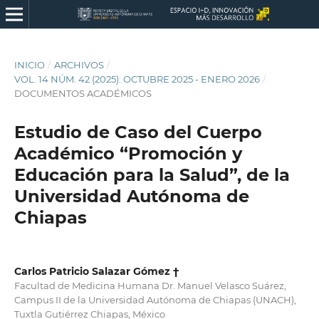
INICIO
/
ARCHIVOS
/
VOL. 14 NÚM. 42 (2025): OCTUBRE 2025 - ENERO 2026
/
DOCUMENTOS ACADÉMICOS
Estudio de Caso del Cuerpo
Académico “Promoción y
Educación para la Salud”, de la
Universidad Autónoma de
Chiapas
Carlos Patricio Salazar Gómez †
Facultad de Medicina Humana Dr. Manuel Velasco Suárez,
Campus II de la Universidad Autónoma de Chiapas (UNACH),
Tuxtla Gutiérrez Chiapas, México