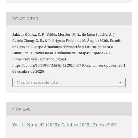
CÓMO CITAR
Salazar Gómez, C. P., Valdéz Morales, M. Y., de León Sancho, A. J.,
García Chong, N. R., & Rodríguez Feliciano, M. Ángel. (2026). Estudio
de Caso del Cuerpo Académico “Promoción y Educación para la
Salud”, de la Universidad Autónoma de Chiapas.
Espacio I+D,
Innovación más Desarrollo
,
14
(42).
https://doi.org/10.31644/IMASD.42.2025.a07 (Original work published 1
de octubre de 2025)
Más formatos de cita
NÚMERO
Vol. 14 Núm. 42 (2025): Octubre 2025 - Enero 2026