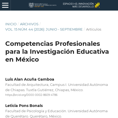
INICIO
/
ARCHIVOS
/
VOL. 15 NÚM. 44 (2026): JUNIO - SEPTIEMBRE
/
Artículos
Competencias Profesionales
para la Investigación Educativa
en México
Luis Alan Acuña Gamboa
Facultad de Arquitectura, Campus I. Universidad Autónoma
de Chiapas. Tuxtla Gutiérrez, Chiapas, México.
https://orcid.org/0000-0002-8609-4786
Leticia Pons Bonals
Facultad de Psicología y Educación. Universidad Autónoma
de Querétaro. Querétaro, México.