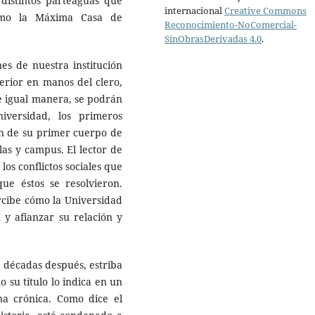
distintos parteaguas que
internacional
Creative Commons
como la Máxima Casa de
Reconocimiento-NoComercial-
SinObrasDerivadas 4.0
.
es de nuestra institución
perior en manos del clero,
e igual manera, se podrán
iversidad, los primeros
ión de su primer cuerpo de
las y campus. El lector de
los conflictos sociales que
e éstos se resolvieron.
ercibe cómo la Universidad
 y afianzar su relación y
s décadas después, estriba
o su título lo indica en un
a crónica. Como dice el