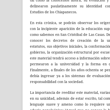
tal como la conocemos ahora, su evolución y 
delinearon paulatinamente su identidad 
Estudios de los Chiapanecos.
En esta crónica, se podrán observar los orígen
con la incipiente aparición de la educación su
como sabemos en San Cristóbal de Las Casas. D
conocer los decretos de creación de la un
estatutos, sus objetivos iniciales, la conformac
gobierno, la organización estructural por escue
este material tendrá acceso a información sobre 
permearon a la universidad y la forma en qu
Finalmente, a finales de los años ochenta se p
debía ingresar ya a los sistemas de evaluación
responsabilidad con la sociedad.
La importancia de reeditar este material, varia
en su unicidad, además de estar escrito, tal com
lenguaje suave y ameno como lo requiere un