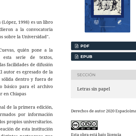
(López, 1998) es un libro
ieron a la convocatoria
s sobre la Universidad".
PDF
Cuevas, quién pone a la
EPUB
 esta serie de textos,
as facilidades de difusión
El autor es egresado de la
SECCIÓN
a sólida dentro y fuera de
 básico para el archivo
Letras sin papel
or en Chiapas
inal de la primera edición,
Derechos de autor 2020 Espacioim
ormados por información
los propios universitarios.
eación de esta institución
Esta obra está bajo licencia