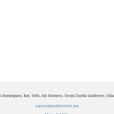
io Domínguez, Km. 1081, Sin Número, Terán,Tuxtla Gutiérrez, Chia
espacioimasd@unach.mx