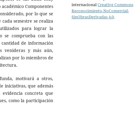
internacional
Creative Commons
rpo académico Componentes
Reconocimiento-NoComercial-
onsiderado, por lo que se
SinObrasDerivadas 4.0
.
e cada semestre se realiza
ilizados para lograr la
mo se comprueba con las
n cantidad de información
es venideras y más aún,
ealizan por lo miembros de
itectura.
funda, motivará a otros,
de iniciativas, que además
a evidencia concreta que
ues, como la participación