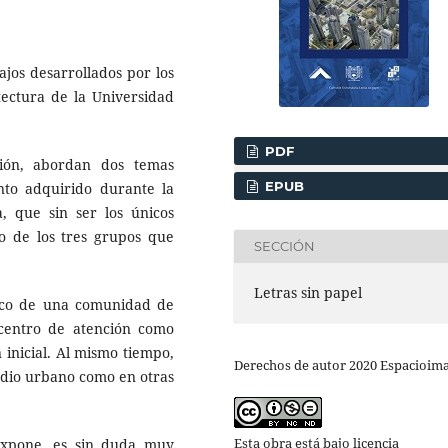
jos desarrollados por los
tectura de la Universidad
PDF
ión, abordan dos temas
EPUB
ento adquirido durante la
, que sin ser los únicos
o de los tres grupos que
SECCIÓN
Letras sin papel
stico de una comunidad de
 centro de atención como
 inicial. Al mismo tiempo,
Derechos de autor 2020 Espacioim
edio urbano como en otras
Esta obra está bajo licencia
expone, es sin duda muy