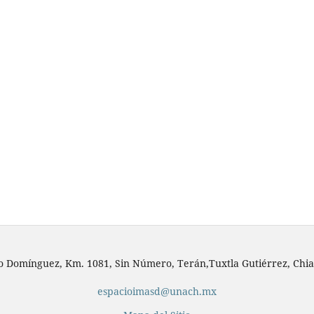
io Domínguez, Km. 1081, Sin Número, Terán,Tuxtla Gutiérrez, Chia
espacioimasd@unach.mx