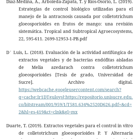
Díaz-Medina, A., Arboleda-Zapata, T. y Ríos-Osorio, L. (2019).
Estrategias de control biológico utilizadas para el
manejo de la antracnosis causada por colletotrichum
gloeosporioides en frutos de mango: una revisión
sistemática. Tropical and Subtropical Agroecosystems,
22, 595-611. 2699-12953-1-PB.pdf
D´ Luis, L. (2018). Evaluación de la actividad antifúngica de
extractos vegetales y de bacterias endófitas aisladas
de Melia azedarach contra colletotrichum
gloeosporioides [Tesis de grado, Universidad de
Sucre]. Archivo digital.
https://webcache.googleusercontent.com/search?
q=cache:Ir1DTguloysJ:https://repositorio.unisucre.edu.
co/bitstream/001/959/1/T581.634%2520D626.pdf+&cd=
2&hl=es-419&ct=clnk&gl=mx
Duarte, T. (2019). Extractos vegetales para el control in vitro
de colletotrichum gloeosporioides P. Y Alternaria