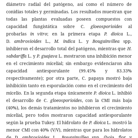
diámetro radial del patógeno, así como el número de
conidias totales y germinadas. Los resultados muestran que
todas las plantas evaluadas poseen compuestos con
capacidad fungistática sobre C.
gloeosporioides
al
probarlas
in vitro
; en la primera etapa
P. dioica
L.,
D.
ambrosioides
L.,
M. indica
L. y
Bougainvillea
spp.
inhibieron el desarrollo total del patógeno, mientras que
H.
sabdariffa
L. y
P. guajava
L. mostraron una inhibición menor
en el crecimiento micelial; sin embargo evidenciaron alta
capacidad antiesporulante (99.45% y 83.33%
respectivamente); por otra parte, C. papaya mostró baja
inhibición tanto en esporulación como en el crecimiento del
micelio. En la segunda etapa únicamente
P. dioica
L. inhibió
el desarrollo de C.
gloeosporioides
, con la CMI más baja
(40%), los demás tratamientos no inhibieron el crecimiento
micelial, pero todos mostraron capacidad antiesporulante
según la prueba Tukey. El hidrolato de
P. dioica
L. mostró la
menor CMI con 40% (V/V), mientras que para los hidrolatos
de D.
ambrosioides
L.,
Bougainvillea
spp. (hoja, flor y