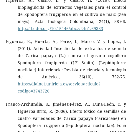
Figueroa, A., Castro, E. y Castro, H. (2019). Efecto
bioplaguicida de extractos vegetales para el control
de Spodoptera frugiperda en el cultivo de maíz (Zea
mays). Acta biológica Colombiana, 24(1), 58-66.
http://dx.doi.org/10.15446/abc.v24n1.69333
Figueroa, R., Huerta, A., Pérez, I., Marco, V. y López, J.
(2011). Actividad Insecticida de extractos de semilla
de Carica papaya (L.) contra el gusano cogollero
Spodoptera frugiperda (J.E Smith) (Lepidóptera:
noctidae) Interciencia: Revista de ciencia y tecnología
de América, 36(10), 752-75.
https://dialnet.unirioja.es/servlet/articulo?
codigo=3743728
Franco-Archundia, S., Jiménez-Pérez, A., Luna-León, C. y
Figueroa-Brito, R. (2006). Efecto tóxico de semillas de
cuatro variedades de Carica papaya (caricaceae) en
Spodoptera frugiperda (lepidóptera: noctuidae). Folia