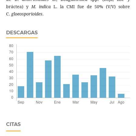
bráctea) y
M. indica
L. la CMI fue de 50% (V/V) sobre
C.
gloeosporioides
.
DESCARGAS
CITAS