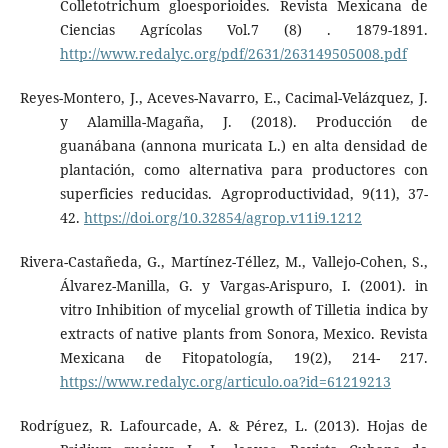
Colletotrichum gloesporioides. Revista Mexicana de
Ciencias Agrícolas Vol.7 (8) . 1879-1891.
http://www.redalyc.org/pdf/2631/263149505008.pdf
Reyes-Montero, J., Aceves-Navarro, E., Cacimal-Velázquez, J.
y Alamilla-Magaña, J. (2018). Producción de
guanábana (annona muricata L.) en alta densidad de
plantación, como alternativa para productores con
superficies reducidas. Agroproductividad, 9(11), 37-
42.
https://doi.org/10.32854/agrop.v11i9.1212
Rivera-Castañeda, G., Martínez-Téllez, M., Vallejo-Cohen, S.,
Álvarez-Manilla, G. y Vargas-Arispuro, I. (2001). in
vitro Inhibition of mycelial growth of Tilletia indica by
extracts of native plants from Sonora, Mexico. Revista
Mexicana de Fitopatología, 19(2), 214- 217.
https://www.redalyc.org/articulo.oa?id=61219213
Rodríguez, R. Lafourcade, A. & Pérez, L. (2013). Hojas de