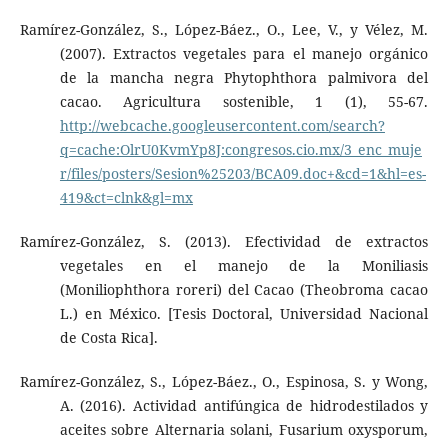
Ramírez-González, S., López-Báez., O., Lee, V., y Vélez, M.
(2007). Extractos vegetales para el manejo orgánico
de la mancha negra Phytophthora palmivora del
cacao. Agricultura sostenible, 1 (1), 55-67.
http://webcache.googleusercontent.com/search?
q=cache:OlrU0KvmYp8J:congresos.cio.mx/3_enc_muje
r/files/posters/Sesion%25203/BCA09.doc+&cd=1&hl=es-
419&ct=clnk&gl=mx
Ramírez-González, S. (2013). Efectividad de extractos
vegetales en el manejo de la Moniliasis
(Moniliophthora roreri) del Cacao (Theobroma cacao
L.) en México. [Tesis Doctoral, Universidad Nacional
de Costa Rica].
Ramírez-González, S., López-Báez., O., Espinosa, S. y Wong,
A. (2016). Actividad antifúngica de hidrodestilados y
aceites sobre Alternaria solani, Fusarium oxysporum,