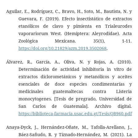
Aguilar, E., Rodríguez, C., Bravo, H., Soto, M., Bautista, N. y
Guevara, F. (2019). Efecto insectistático de extractos
etanólicos de clavo y pimienta en Trialeurodes
vaporariorum West. (Hemíptera: Aleyrodidae). Acta
Zoológica Mexicana. 35(1), 1-11.
https://doi.org/10.21829/azm.2019.3502068
.
Álvarez, R., García, A., Oliva, N. y Rojas, A. (2010).
Determinación de actividad inhibitoria in vitro de
extractos diclorometánicos y metanólicos y aceites
esenciales de doce especies condimentarías y
medicinales guatemaltecas contra Listeria
monocytogenes. [Tesis de pregrado, Universidad de
San Carlos de Guatemala]. Archivo digital.
https://biblioteca-farmacia.usac.edu.gt/Tesis/QB960.pdf
Anaya-Dyck, J., Hernández-Oñate, M., Tafolla-Arellano, J.,
Báez-Sañudo, R. y Tiznado-Hernández, M. (2021). La