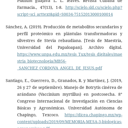
Psidium guajava L. L. leaves. Revista Cubana de
Farmacia., 47(13), 1-8.
http://scielo.sld.cu/scielo.php?
script=sci_arttext&pid=S0034-75152013000100014
Sánchez, A. (2019). Producción de metabolitos secundarios y
perfil proteómico en plántulas transformadoras y
silvestres de Stevia rebaudiana. [Tesis de Maestría,
Universidad del Papaloapan]. Archivo digital.
https://www.unpa.edu.mx/tesis_Tux/tesis_digitales/mae
stria_biotecnologia/MB56-
_SANCHEZ_CORDOVA_ANGEL_DE_JESUS.pdf
Santiago, E., Guerrero, D., Granados, R. y Martínez, J. (2019,
26 y 27 de septiembre). Manejo de Botrytis cinérea de
arándano (Vaccinium myrtillus) en postcosecha. 8°
Congreso Internacional de Investigación en Ciencias
Básicas y Agronómicas. Universidad Autónoma de
Chapingo, Texcoco.
https://dicea.chapingo.mx/wp-
content/uploads/2019/09/MEMORIA-MESA-3-biologicas-