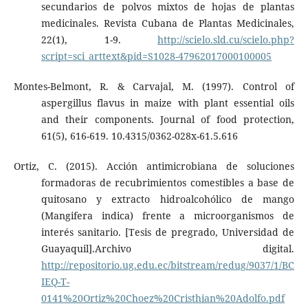
secundarios de polvos mixtos de hojas de plantas
medicinales. Revista Cubana de Plantas Medicinales,
22(1), 1-9.
http://scielo.sld.cu/scielo.php?
script=sci_arttext&pid=S1028-47962017000100005
Montes-Belmont, R. & Carvajal, M. (1997). Control of
aspergillus flavus in maize with plant essential oils
and their components. Journal of food protection,
61(5), 616-619. 10.4315/0362-028x-61.5.616
Ortiz, C. (2015). Acción antimicrobiana de soluciones
formadoras de recubrimientos comestibles a base de
quitosano y extracto hidroalcohólico de mango
(Mangifera indica) frente a microorganismos de
interés sanitario. [Tesis de pregrado, Universidad de
Guayaquil].Archivo digital.
http://repositorio.ug.edu.ec/bitstream/redug/9037/1/BC
IEQ-T-
0141%20Ortiz%20Choez%20Cristhian%20Adolfo.pdf