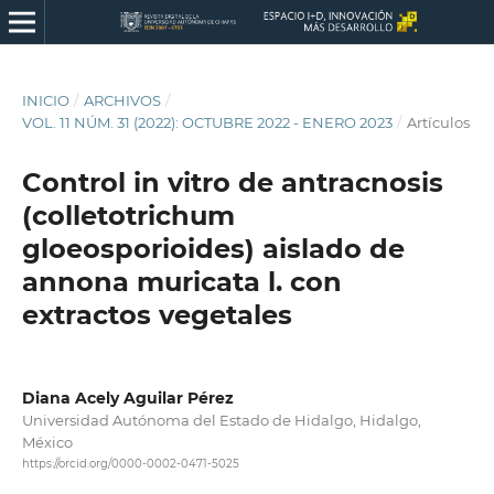
INICIO
/
ARCHIVOS
/
VOL. 11 NÚM. 31 (2022): OCTUBRE 2022 - ENERO 2023
/
Artículos
Control in vitro de antracnosis
(colletotrichum
gloeosporioides) aislado de
annona muricata l. con
extractos vegetales
Diana Acely Aguilar Pérez
Universidad Autónoma del Estado de Hidalgo, Hidalgo,
México
https://orcid.org/0000-0002-0471-5025