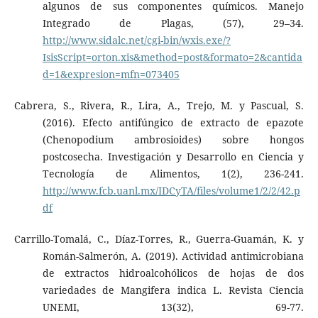
algunos de sus componentes químicos. Manejo
Integrado de Plagas, (57), 29–34.
http://www.sidalc.net/cgi-bin/wxis.exe/?
IsisScript=orton.xis&method=post&formato=2&cantida
d=1&expresion=mfn=073405
Cabrera, S., Rivera, R., Lira, A., Trejo, M. y Pascual, S.
(2016). Efecto antifúngico de extracto de epazote
(Chenopodium ambrosioides) sobre hongos
postcosecha. Investigación y Desarrollo en Ciencia y
Tecnología de Alimentos, 1(2), 236-241.
http://www.fcb.uanl.mx/IDCyTA/files/volume1/2/2/42.p
df
Carrillo-Tomalá, C., Díaz-Torres, R., Guerra-Guamán, K. y
Román-Salmerón, A. (2019). Actividad antimicrobiana
de extractos hidroalcohólicos de hojas de dos
variedades de Mangifera indica L. Revista Ciencia
UNEMI, 13(32), 69-77.