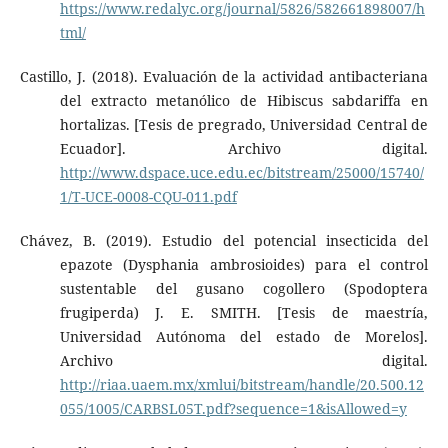
https://www.redalyc.org/journal/5826/582661898007/h
tml/
Castillo, J. (2018). Evaluación de la actividad antibacteriana
del extracto metanólico de Hibiscus sabdariffa en
hortalizas. [Tesis de pregrado, Universidad Central de
Ecuador]. Archivo digital.
http://www.dspace.uce.edu.ec/bitstream/25000/15740/
1/T-UCE-0008-CQU-011.pdf
Chávez, B. (2019). Estudio del potencial insecticida del
epazote (Dysphania ambrosioides) para el control
sustentable del gusano cogollero (Spodoptera
frugiperda) J. E. SMITH. [Tesis de maestría,
Universidad Autónoma del estado de Morelos].
Archivo digital.
http://riaa.uaem.mx/xmlui/bitstream/handle/20.500.12
055/1005/CARBSL05T.pdf?sequence=1&isAllowed=y