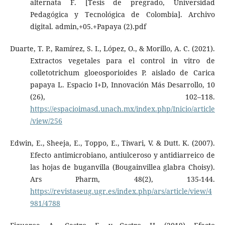
alternata F. [Tesis de pregrado, Universidad
Pedagógica y Tecnológica de Colombia]. Archivo
digital. admin,+05.+Papaya (2).pdf
Duarte, T. P., Ramírez, S. I., López, O., & Morillo, A. C. (2021).
Extractos vegetales para el control in vitro de
colletotrichum gloeosporioides P. aislado de Carica
papaya L. Espacio I+D, Innovación Más Desarrollo, 10
(26), 102–118.
https://espacioimasd.unach.mx/index.php/Inicio/article
/view/256
Edwin, E., Sheeja, E., Toppo, E., Tiwari, V. & Dutt. K. (2007).
Efecto antimicrobiano, antiulceroso y antidiarreico de
las hojas de buganvilla (Bougainvillea glabra Choisy).
Ars Pharm, 48(2), 135-144.
https://revistaseug.ugr.es/index.php/ars/article/view/4
981/4788