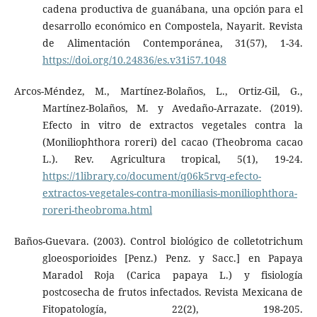
cadena productiva de guanábana, una opción para el
desarrollo económico en Compostela, Nayarit. Revista
de Alimentación Contemporánea, 31(57), 1-34.
https://doi.org/10.24836/es.v31i57.1048
Arcos-Méndez, M., Martínez-Bolaños, L., Ortiz-Gil, G.,
Martínez-Bolaños, M. y Avedaño-Arrazate. (2019).
Efecto in vitro de extractos vegetales contra la
(Moniliophthora roreri) del cacao (Theobroma cacao
L.). Rev. Agricultura tropical, 5(1), 19-24.
https://1library.co/document/q06k5rvq-efecto-
extractos-vegetales-contra-moniliasis-moniliophthora-
roreri-theobroma.html
Baños-Guevara. (2003). Control biológico de colletotrichum
gloeosporioides [Penz.) Penz. y Sacc.] en Papaya
Maradol Roja (Carica papaya L.) y fisiología
postcosecha de frutos infectados. Revista Mexicana de
Fitopatología, 22(2), 198-205.