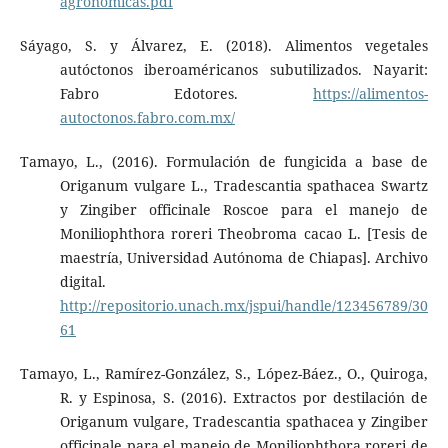
agronomicas.pdf
Sáyago, S. y Álvarez, E. (2018). Alimentos vegetales
autóctonos iberoaméricanos subutilizados. Nayarit:
Fabro Edotores.
https://alimentos-
autoctonos.fabro.com.mx/
Tamayo, L., (2016). Formulación de fungicida a base de
Origanum vulgare L., Tradescantia spathacea Swartz
y Zingiber officinale Roscoe para el manejo de
Moniliophthora roreri Theobroma cacao L. [Tesis de
maestría, Universidad Autónoma de Chiapas]. Archivo
digital.
http://repositorio.unach.mx/jspui/handle/123456789/30
61
Tamayo, L., Ramírez-González, S., López-Báez., O., Quiroga,
R. y Espinosa, S. (2016). Extractos por destilación de
Origanum vulgare, Tradescantia spathacea y Zingiber
officinale para el manejo de Moniliophthora roreri de