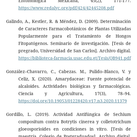
Entomológica Mexicana, 45(2), 171-177.
https://www.redalyc.org/pdf/424/42445208.pdf
Galindo, A., Kestler, R. & Méndez, D. (2009). Determinación
de Caracteres Farmacobotánicos de Plantas Utilizadas
Popularmente para el Tratamiento de Hongos
Fitopatógenos. Seminario de investigación. [Tesis de
pregrado, Universidad de San Carlos]. Archivo digital.
https://biblioteca-farmacia.usac.edu.gt/Tesis/QB941.pdf
González–Chavarro, C., Cabezas. M., Pulido–Blanco, V. y
Celiz, X. (2020). Amarydaceae: Fuente potencial de
alcaloides. Actividades biológicas y farmacológicas.
Ciencia y Agricultura, 17(3), 78–94.
https://doi.org/10.19053/01228420.v17.n3.2020.11379
Gordillo, L. (2019). Actividad Antifúngica de Sechium
compositum contra Botrytis cinerea y colletotrichum
gloeosporioides en condiciones in vitro. [Tesis de
maestría, Colegio de Postgraduados]. Archivo digital.