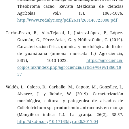
Theobroma cacao. Revista Mexicana de Ciencias
Agrícolas Vol.7 (5). 1065-1076.
http://www.redalyc.org/pdf/2631/263146723008.pdf
Terán-Erazo, B., Alia-Tejacal, I., Juárez-López, P., López-
Guzmán, G., Pérez-Arias, G. y Núñez-Colín, C. (2019).
Caracterización física, química y morfológica de frutos
de guanábana (annona muricata L.) Agrociencia,
53(7), 1013-1022.
https://agrociencia-
colpos.mx/index.php/agrociencia/article/view/1860/18
57
Valdés, L., Calero, D., Carballo, M., Capote, M., González, I.,
Álvarez, J. y Rohde, W. (2019). Caracterización
morfológica, cultural y patogénica de aislados de
Colletotrichum sp. produciendo antracnosis en mango
(Mangifera indica L.). La granja. 26(2), 38-57.
http://dx.doi.org/10.17163/lgr.n26.2017.04