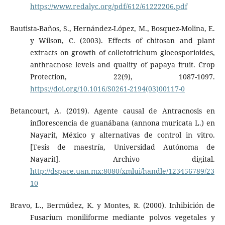
https://www.redalyc.org/pdf/612/61222206.pdf
Bautista-Baños, S., Hernández-López, M., Bosquez-Molina, E.
y Wilson, C. (2003). Effects of chitosan and plant
extracts on growth of colletotrichum gloeosporioides,
anthracnose levels and quality of papaya fruit. Crop
Protection, 22(9), 1087-1097.
https://doi.org/10.1016/S0261-2194(03)00117-0
Betancourt, A. (2019). Agente causal de Antracnosis en
inflorescencia de guanábana (annona muricata L.) en
Nayarit, México y alternativas de control in vitro.
[Tesis de maestría, Universidad Autónoma de
Nayarit]. Archivo digital.
http://dspace.uan.mx:8080/xmlui/handle/123456789/23
10
Bravo, L., Bermúdez, K. y Montes, R. (2000). Inhibición de
Fusarium moniliforme mediante polvos vegetales y