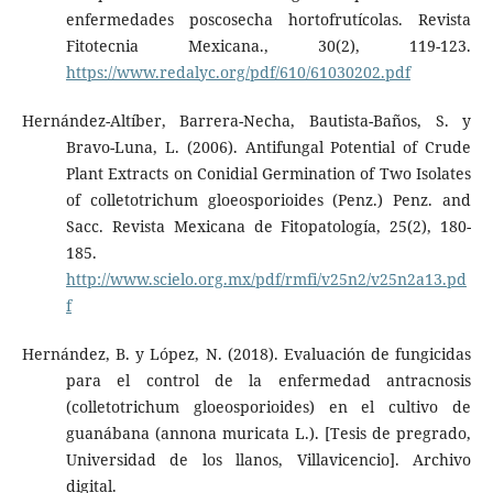
enfermedades poscosecha hortofrutícolas. Revista
Fitotecnia Mexicana., 30(2), 119-123.
https://www.redalyc.org/pdf/610/61030202.pdf
Hernández-Altíber, Barrera-Necha, Bautista-Baños, S. y
Bravo-Luna, L. (2006). Antifungal Potential of Crude
Plant Extracts on Conidial Germination of Two Isolates
of colletotrichum gloeosporioides (Penz.) Penz. and
Sacc. Revista Mexicana de Fitopatología, 25(2), 180-
185.
http://www.scielo.org.mx/pdf/rmfi/v25n2/v25n2a13.pd
f
Hernández, B. y López, N. (2018). Evaluación de fungicidas
para el control de la enfermedad antracnosis
(colletotrichum gloeosporioides) en el cultivo de
guanábana (annona muricata L.). [Tesis de pregrado,
Universidad de los llanos, Villavicencio]. Archivo
digital.