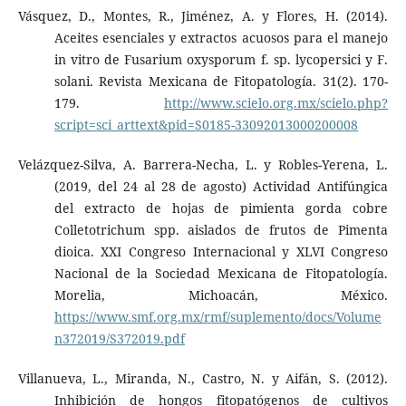
Vásquez, D., Montes, R., Jiménez, A. y Flores, H. (2014).
Aceites esenciales y extractos acuosos para el manejo
in vitro de Fusarium oxysporum f. sp. lycopersici y F.
solani. Revista Mexicana de Fitopatología. 31(2). 170-
179.
http://www.scielo.org.mx/scielo.php?
script=sci_arttext&pid=S0185-33092013000200008
Velázquez-Silva, A. Barrera-Necha, L. y Robles-Yerena, L.
(2019, del 24 al 28 de agosto) Actividad Antifúngica
del extracto de hojas de pimienta gorda cobre
Colletotrichum spp. aislados de frutos de Pimenta
dioica. XXI Congreso Internacional y XLVI Congreso
Nacional de la Sociedad Mexicana de Fitopatología.
Morelia, Michoacán, México.
https://www.smf.org.mx/rmf/suplemento/docs/Volume
n372019/S372019.pdf
Villanueva, L., Miranda, N., Castro, N. y Aifán, S. (2012).
Inhibición de hongos fitopatógenos de cultivos