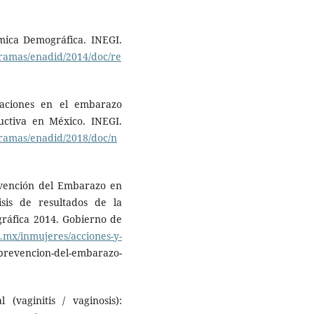
mica Demográfica. INEGI.
gramas/enadid/2014/doc/re
caciones en el embarazo
uctiva en México. INEGI.
gramas/enadid/2018/doc/n
evención del Embarazo en
isis de resultados de la
ráfica 2014. Gobierno de
.mx/inmujeres/acciones-y-
evencion-del-embarazo-
 (vaginitis / vaginosis):