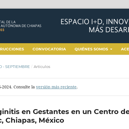
TRUCCIONES
CONVOCATORIA
QUIÉNES SOMOS
AC
IO - SEPTIEMBRE
/
Artículos
6-2024. Consulte la
versión más reciente
.
initis en Gestantes en un Centro d
, Chiapas, México