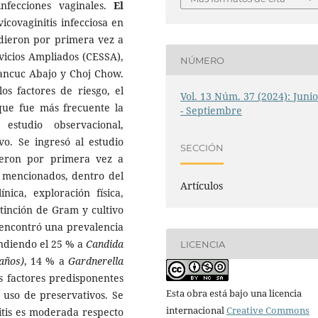
infecciones vaginales.
El
icovaginitis infecciosa en
udieron por primera vez a
vicios Ampliados (CESSA),
NÚMERO
Cancuc Abajo y Choj Chow.
los factores de riesgo, el
Vol. 13 Núm. 37 (2024): Juni
ue fue más frecuente la
- Septiembre
estudio observacional,
ivo. Se ingresó al estudio
SECCIÓN
ieron por primera vez a
s mencionados, dentro del
Artículos
ínica, exploración física,
, tinción de Gram y cultivo
encontró una prevalencia
ondiendo el 25 % a
Candida
LICENCIA
años)
, 14 % a
Gardnerella
s factores predisponentes
Esta obra está bajo una licencia
e uso de preservativos. Se
internacional
Creative Commons
itis es moderada respecto