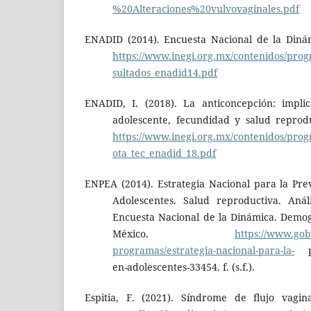
%20Alteraciones%20vulvovaginales.pdf
ENADID (2014). Encuesta Nacional de la Diná
https://www.inegi.org.mx/contenidos/pro
sultados_enadid14.pdf
ENADID, I. (2018). La anticoncepción: impli
adolescente, fecundidad y salud reprod
https://www.inegi.org.mx/contenidos/pro
ota_tec_enadid_18.pdf
ENPEA (2014). Estrategia Nacional para la Pr
Adolescentes. Salud reproductiva. Anál
Encuesta Nacional de la Dinámica. Demog
México.
https://www.gob
programas/estrategia-nacional-para-la-
pr
en-adolescentes-33454. f. (s.f.).
Espitia, F. (2021). Síndrome de flujo vaginal