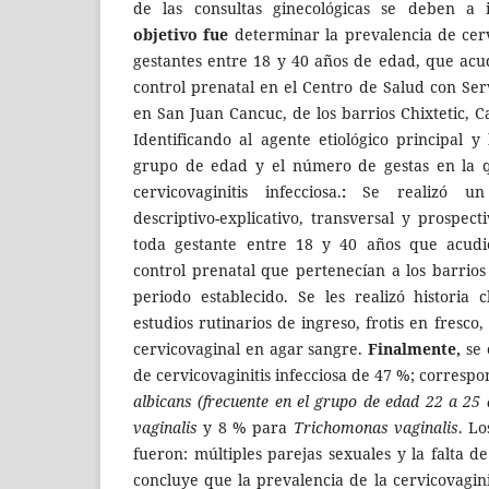
de las consultas ginecológicas se deben a 
objetivo fue
determinar la prevalencia de cerv
gestantes entre 18 y 40 años de edad, que ac
control prenatal en el Centro de Salud con Ser
en San Juan Cancuc, de los barrios Chixtetic, 
Identificando al agente etiológico principal y 
grupo de edad y el número de gestas en la q
cervicovaginitis infecciosa.
:
Se realizó un 
descriptivo-explicativo, transversal y prospect
toda gestante entre 18 y 40 años que acud
control prenatal que pertenecían a los barrio
periodo establecido. Se les realizó historia cl
estudios rutinarios de ingreso, frotis en fresco
cervicovaginal en agar sangre.
Finalmente,
se 
de cervicovaginitis infecciosa de 47 %; corresp
albicans
(frecuente en el grupo de edad 22 a 25 
vaginalis
y 8 % para
Trichomonas vaginalis
. Lo
fueron: múltiples parejas sexuales y la falta d
concluye que la prevalencia de la cervicovagin