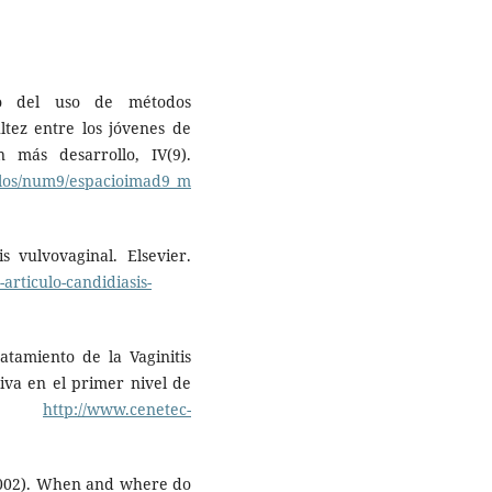
cto del uso de métodos
ltez entre los jóvenes de
n más desarrollo, IV(9).
ulos/num9/espacioimad9_m
s vulvovaginal. Elsevier.
-articulo-candidiasis-
atamiento de la Vaginitis
iva en el primer nivel de
ión.
http://www.cenetec-
 (2002). When and where do