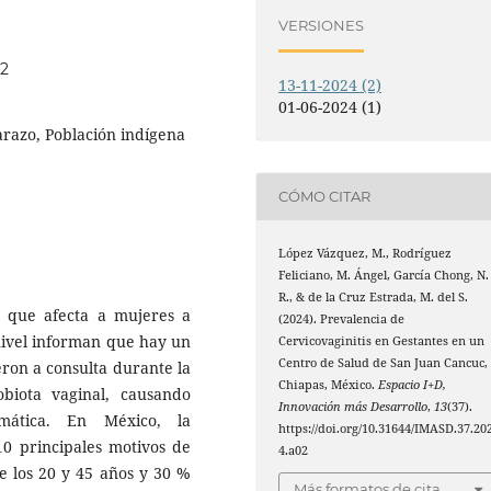
VERSIONES
02
13-11-2024 (2)
01-06-2024 (1)
arazo, Población indígena
CÓMO CITAR
López Vázquez, M., Rodríguez
Feliciano, M. Ángel, García Chong, N.
R., & de la Cruz Estrada, M. del S.
ía que afecta a mujeres a
(2024). Prevalencia de
nivel informan que hay un
Cervicovaginitis en Gestantes en un
Centro de Salud de San Juan Cancuc,
eron a consulta durante la
Chiapas, México.
Espacio I+D,
obiota vaginal, causando
Innovación más Desarrollo
,
13
(37).
ntomática. En México, la
https://doi.org/10.31644/IMASD.37.20
 10 principales motivos de
4.a02
e los 20 y 45 años y 30 %
Más formatos de cita