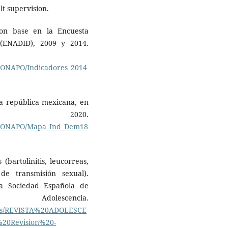
lt supervision.
on base en la Encuesta
(ENADID), 2009 y 2014.
CONAPO/Indicadores_2014
a república mexicana, en
2020.
/CONAPO/Mapa_Ind_Dem18
(bartolinitis, leucorreas,
 de transmisión sexual).
a Sociedad Española de
olescencia.
eros/REVISTA%20ADOLESCE
20Revision%20-