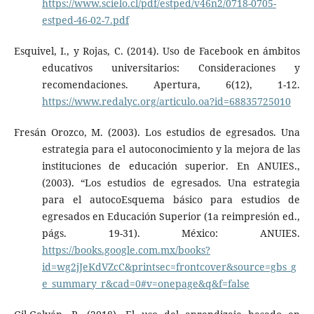
https://www.scielo.cl/pdf/estped/v46n2/0718-0705-
estped-46-02-7.pdf
Esquivel, I., y Rojas, C. (2014). Uso de Facebook en ámbitos
educativos universitarios: Consideraciones y
recomendaciones. Apertura, 6(12), 1-12.
https://www.redalyc.org/articulo.oa?id=68835725010
Fresán Orozco, M. (2003). Los estudios de egresados. Una
estrategia para el autoconocimiento y la mejora de las
instituciones de educación superior. En ANUIES.,
(2003). “Los estudios de egresados. Una estrategia
para el autocoEsquema básico para estudios de
egresados en Educación Superior (1a reimpresión ed.,
págs. 19-31). México: ANUIES.
https://books.google.com.mx/books?
id=wg2jJeKdVZcC&printsec=frontcover&source=gbs_g
e_summary_r&cad=0#v=onepage&q&f=false