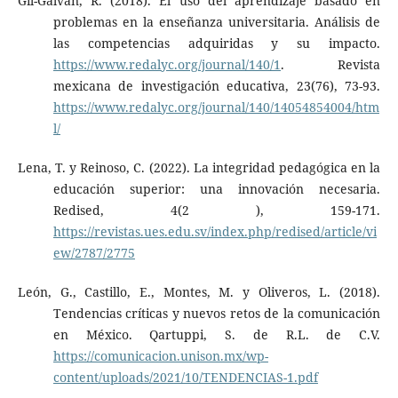
Gil-Galván, R. (2018). El uso del aprendizaje basado en
problemas en la enseñanza universitaria. Análisis de
las competencias adquiridas y su impacto.
https://www.redalyc.org/journal/140/1
. Revista
mexicana de investigación educativa, 23(76), 73-93.
https://www.redalyc.org/journal/140/14054854004/htm
l/
Lena, T. y Reinoso, C. (2022). La integridad pedagógica en la
educación superior: una innovación necesaria.
Redised, 4(2 ), 159-171.
https://revistas.ues.edu.sv/index.php/redised/article/vi
ew/2787/2775
León, G., Castillo, E., Montes, M. y Oliveros, L. (2018).
Tendencias críticas y nuevos retos de la comunicación
en México. Qartuppi, S. de R.L. de C.V.
https://comunicacion.unison.mx/wp-
content/uploads/2021/10/TENDENCIAS-1.pdf