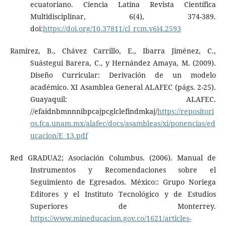
ecuatoriano. Ciencia Latina Revista Científica
Multidisciplinar, 6(4), 374-389.
doi:
https://doi.org/10.37811/cl_rcm.v6i4.2593
Ramírez, B., Chávez Carrillo, E., Ibarra Jiménez, C.,
Suástegui Barera, C., y Hernández Amaya, M. (2009).
Diseño Curricular: Derivación de un modelo
académico. XI Asamblea General ALAFEC (págs. 2-25).
Guayaquil: ALAFEC.
//efaidnbmnnnibpcajpcglclefindmkaj/
https://repositori
os.fca.unam.mx/alafec/docs/asambleas/xi/ponencias/ed
ucacion/E_13.pdf
Red GRADUA2; Asociación Columbus. (2006). Manual de
Instrumentos y Recomendaciones sobre el
Seguimiento de Egresados. México:: Grupo Noriega
Editores y el Instituto Tecnológico y de Estudios
Superiores de Monterrey.
https://www.mineducacion.gov.co/1621/articles-