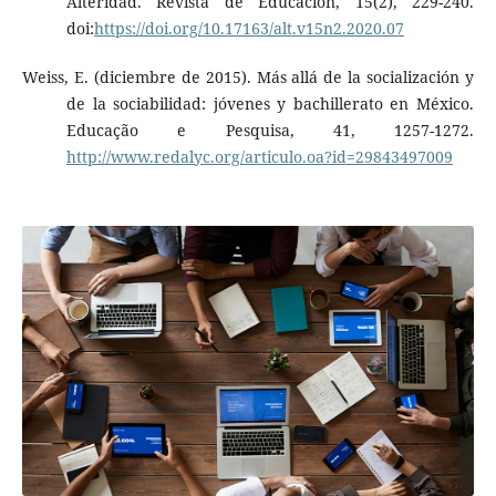
Alteridad. Revista de Educación, 15(2), 229-240.
doi:
https://doi.org/10.17163/alt.v15n2.2020.07
Weiss, E. (diciembre de 2015). Más allá de la socialización y
de la sociabilidad: jóvenes y bachillerato en México.
Educação e Pesquisa, 41, 1257-1272.
http://www.redalyc.org/articulo.oa?id=29843497009