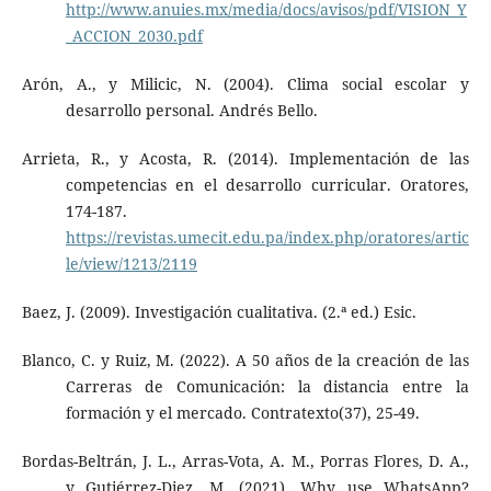
http://www.anuies.mx/media/docs/avisos/pdf/VISION_Y
_ACCION_2030.pdf
Arón, A., y Milicic, N. (2004). Clima social escolar y
desarrollo personal. Andrés Bello.
Arrieta, R., y Acosta, R. (2014). Implementación de las
competencias en el desarrollo curricular. Oratores,
174-187.
https://revistas.umecit.edu.pa/index.php/oratores/artic
le/view/1213/2119
Baez, J. (2009). Investigación cualitativa. (2.ª ed.) Esic.
Blanco, C. y Ruiz, M. (2022). A 50 años de la creación de las
Carreras de Comunicación: la distancia entre la
formación y el mercado. Contratexto(37), 25-49.
Bordas-Beltrán, J. L., Arras-Vota, A. M., Porras Flores, D. A.,
y Gutiérrez-Diez, M. (2021). Why use WhatsApp?