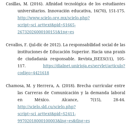
Casillas, M. (2016). Afinidad tecnológica de los estudiantes
universitarios. Innovación educativa, 16(70), 151-175.
http://www.scielo.org.mx/scielo.php?
script=sci_arttext&pid=S1665-
26732026000100151&1ng=es
Cevallos, F. (jul-dic de 2012). La responsabilidad social de las
instituciones de Educación Superior. Hacia una praxis
de ciudadanía responsable. Revista_ISEES(11), 105-
117.
https://dialnet.unirioja.es/servlet/articulo?
codigo=4421618
Chamosa, M. y Herrera, A. (2018). Brecha curricular entre
las Carreras de Comunicación y la demanda laboral
en México. Alcance, 7(15), 28-44.
http://scielo.sld.cu/scielo.php?
script=sci_arttext&pid=S2411-
99702018000100003&lng=es&tlng=es